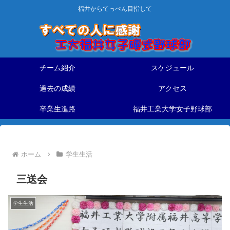
福井からてっぺん目指して
チーム紹介
スケジュール
過去の成績
アクセス
卒業生進路
福井工業大学女子野球部
ホーム
学生生活
三送会
学生生活