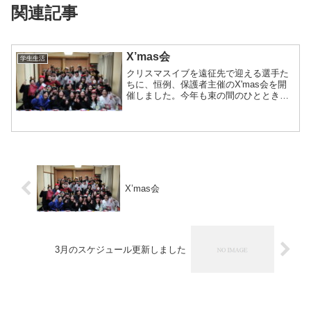
関連記事
X’mas会
学生生活
クリスマスイブを遠征先で迎える選手た
ちに、恒例、保護者主催のX'mas会を開
催しました。今年も束の間のひとときを
楽しんでもらえました。
X’mas会
3月のスケジュール更新しました