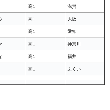
高1
滋賀
み
高1
大阪
高1
愛知
か
高1
神奈川
な
高1
福井
高1
ふくい