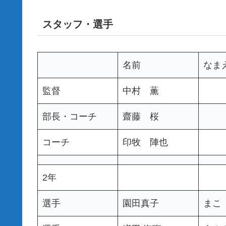
スタッフ・選手
名前
なま
監督
中村 薫
部長・コーチ
齋藤 桜
コーチ
印牧 陣也
2年
選手
園田真子
まこ