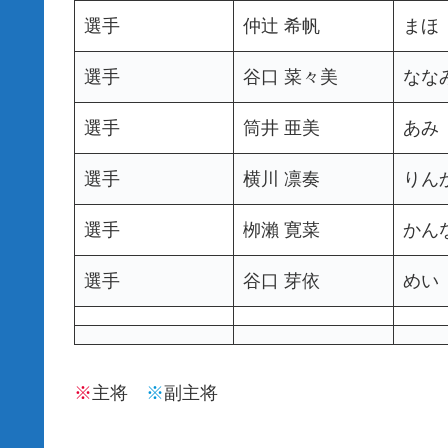
選手
仲辻 希帆
まほ
選手
谷口 菜々美
なな
選手
筒井 亜美
あみ
選手
横川 凛奏
りん
選手
栁瀨 寛菜
かん
選手
谷口 芽依
めい
※
主将
※
副主将