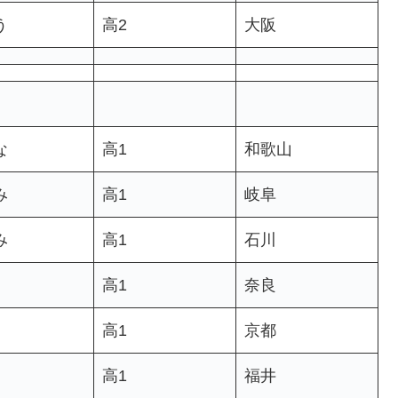
う
高2
大阪
な
高1
和歌山
み
高1
岐阜
み
高1
石川
高1
奈良
高1
京都
高1
福井