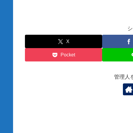
シ
X
Pocket
管理人