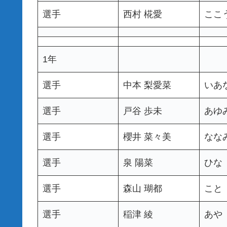
選手
西村 椛愛
ここ
1年
選手
中本 梨愛菜
いあ
選手
戸谷 歩未
あゆ
選手
櫻井 菜々美
なな
選手
泉 陽菜
ひな
選手
森山 瑚都
こと
選手
稲津 綾
あや