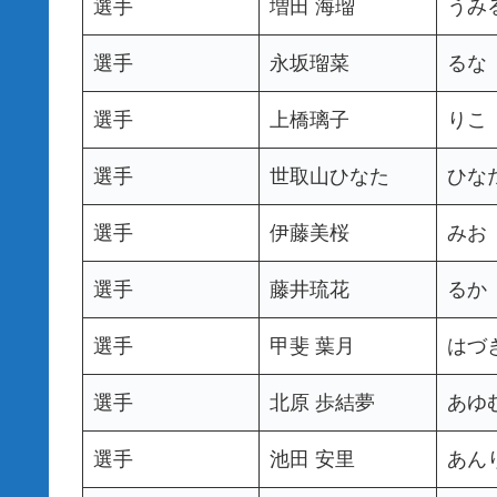
選手
増田 海瑠
うみ
選手
永坂瑠菜
るな
選手
上橋璃子
りこ
選手
世取山ひなた
ひな
選手
伊藤美桜
みお
選手
藤井琉花
るか
選手
甲斐 葉月
はづ
選手
北原 歩結夢
あゆ
選手
池田 安里
あん