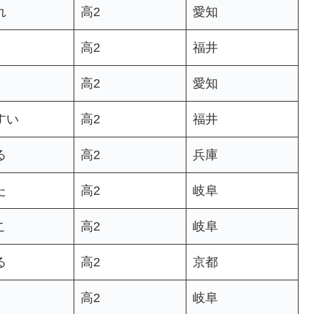
れ
高2
愛知
高2
福井
高2
愛知
すい
高2
福井
る
高2
兵庫
た
高2
岐阜
こ
高2
岐阜
る
高2
京都
高2
岐阜