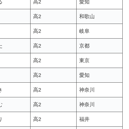
る
高2
愛知
高2
和歌山
高2
岐阜
た
高2
京都
高2
東京
高2
愛知
き
高2
神奈川
む
高2
神奈川
り
高2
福井